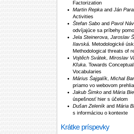
Factorization
Martin Repka
and
Ján Para
Activities
Štefan Sabo
and
Pavol Náv
odvíjajúce sa príbehy pomo
Jela Steinerova
,
Jaroslav 
Ilavská
. Meto­dologické ús
Methodological threats of r
Vojtěch Svátek
,
Miroslav V
Kľuka
. Towards Conceptual 
Vocabularies
Márius Šajgalík
,
Michal Bar
priamo vo webovom prehlia
Jakub Šimko
and
Mária Bie
úspešnosť hier s účelom
Dušan Zeleník
and
Mária B
s informáciou o kontexte
Krátke príspevky