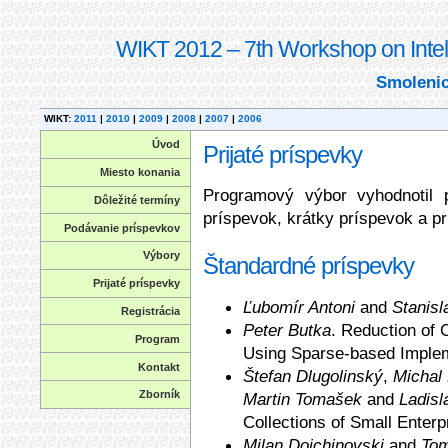
WIKT 2012 – 7th Workshop on Intel
Smolenic
WIKT:
2011
|
2010
|
2009
|
2008
|
2007
|
2006
Úvod
Prijaté príspevky
Miesto konania
Programový výbor vyhodnotil 
Dôležité termíny
príspevok, krátky príspevok a p
Podávanie príspevkov
Výbory
Štandardné príspevky
Prijaté príspevky
Ľubomír Antoni
and
Stanisl
Registrácia
Peter Butka
. Reduction of
Program
Using Sparse-based Imple
Kontakt
Štefan Dlugolinský
,
Michal 
Zborník
Martin Tomašek
and
Ladisl
Collections of Small Enterp
Milan Dojchinovski
and
Tom