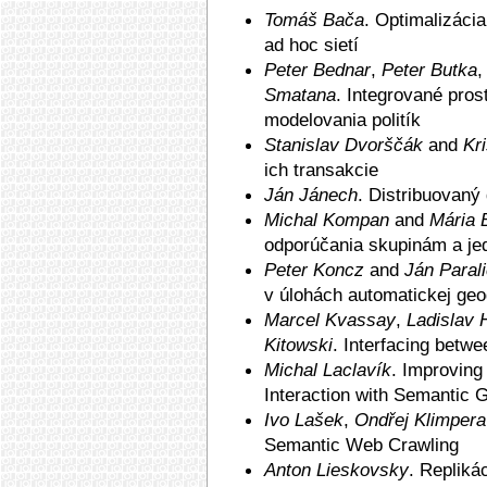
Tomáš Bača
. Optimali­zác
ad hoc sietí
Peter Bednar
,
Peter Butka
Smatana
. Inte­grované pro
modelovania politík
Stanislav Dvorščák
and
Kr
ich transakcie
Ján Jánech
. Distri­buovan
Michal Kompan
and
Mária 
odporúčania skupinám a je
Peter Koncz
and
Ján Paral
v úlohách automatickej geo
Marcel Kvassay
,
Ladislav 
Kitowski
. Inter­facing betw
Michal Laclavík
. Impro­vin
Interaction with Semantic 
Ivo Lašek
,
Ondřej Klimpera
Semantic Web Crawling
Anton Lieskovsky
. Re­plik