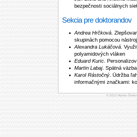
bezpečnosti sociálnych siet
Sekcia pre doktorandov
Andrea Hrčková
. Zlep­šova
skupinách pomocou nástroj
Alexandra Lukáčová
. Využi
polyamidových vlá­ken
Eduard Kuric
. Persona­liz
Martin Labaj
. Spätná väzba
Karol Rástočný
. Údržba ľa
informačnými značkami: ko
© 2012 Marián Šimko,