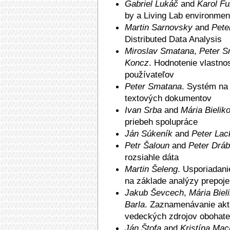
Gabriel Lukáč
and
Karol Fu
by a Living Lab environmen
Martin Sarnovsky
and
Pete
Distributed Data Analysis
Miroslav Smatana
,
Peter S
Koncz
. Hodnotenie vlastno
používateľov
Peter Smatana
. Systém na
textových dokumentov
Ivan Srba
and
Mária Bielik
priebeh spolupráce
Ján Súkeník
and
Peter Lac
Petr Šaloun
and
Peter Dráb
rozsiahle dáta
Martin Šeleng
. Uspori­adan
na základe analýzy prepoje
Jakub Ševcech
,
Mária Biel
Barla
. Zazname­návanie akti
vedeckých zdrojov obohat
Ján Štofa
and
Kristína Ma