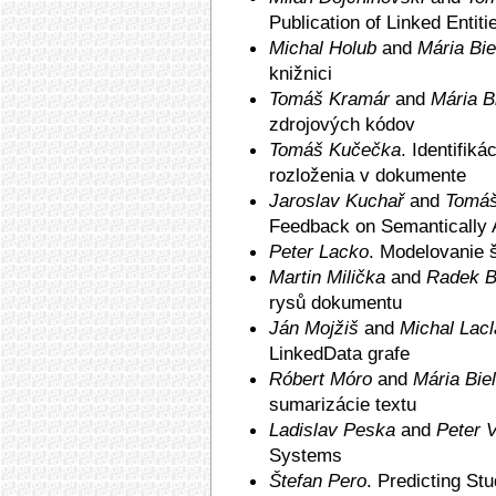
Publication of Linked Enti
Michal Holub
and
Mária Bie
knižnici
Tomáš Kramár
and
Mária B
zdrojových kódov
Tomáš Kučečka
. Iden­tifik
rozloženia v dokumente
Jaroslav Kuchař
and
Tomáš
Feedback on Semantically 
Peter Lacko
. Modelovanie 
Martin Milička
and
Radek B
rysů dokumentu
Ján Mojžiš
and
Michal Lacl
LinkedData grafe
Róbert Móro
and
Mária Bie
sumarizácie textu
Ladislav Peska
and
Peter V
Systems
Štefan Pero
. Predicting St